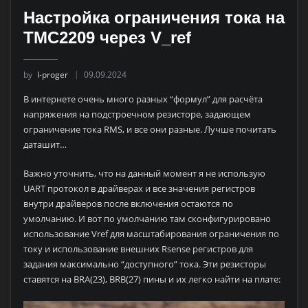
Настройка ограничения тока на
TMC2209 через V_ref
by
l-proger
09.09.2024
В интернете очень много разных “формул” для расчёта
напряжения на подстроечном резисторе, задающем
ограничение тока RMS, и все они разные. Лучше почитать
даташит…
Важно уточнить, что на данный момент я не использую
UART протокол в драйверах и все значения регистров
внутри драйверов после включения остаются по
умолчанию. И вот по умолчанию там сконфигурировано
использование Vref для масштабирования ограничения по
току и использование внешних Rsense регистров для
задания максимально “доступного” тока. Эти резисторы
ставятся на BRA(23), BRB(27) пины и их легко найти на плате: