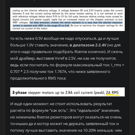
то есть ниже 0.5V вообще не надо опускаться, да и лучше
больше 1.0V ставить значение,
в диапазоне 2-2.4V
(но для
этого надо правильно подобрать Rsense конечно). И сжечь
мой драйвер, выставив Vvref в 2.5V, ни как не получится,
ведь если посчитать по формуле максимальный ток: I_rms =
0.707 * 2.5 получим ток 1.767A, что ниже заявленного
продолжительного RMS тока:
И ещё один момент: не стоит использовать результат
расчёта по формуле “как есть”. Это “идеальное” значение,
но номиналы Rsense резисторов могут оказаться не очень
точными да и мотор может не держать заявленный ток и
потому лучше выставить значение на 10-20% меньше, чем