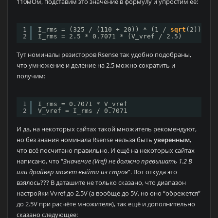
110мОм, подставим это значение в формулу и упростим её:
1
I_rms = (325 / (110 + 20)) * (1 / 
sqrt
(2)) * (
2
I_rms = 2.5 * 0.7071 * (V_vref / 2.5)
Тут номиналы резисторов Rsense так удобно подобраны,
что умножение и деление на 2.5 можно сократить и
получим:
1
I_rms = 0.7071 * V_vref
2
V_vref = I_rms / 0.7071
И да, на некоторых сайтах такой множитель рекомендуют,
но без знания номинала Rsense нельзя быть
уверенным
,
что всё посчитано правильно. И ещё на некоторых сайтах
написано, что “
Значение (Vref) не должно превышать 1.2 В
или драйвер может выйти из строя
“. Вот откуда это
взялось??? В даташите не только сказано, что диапазон
настройки Vvref до 2.5V (а вообще до 5V, но оно “обрежется”
до 2.5V при расчёте множителя), так ещё и дополнительно
сказано следующее: