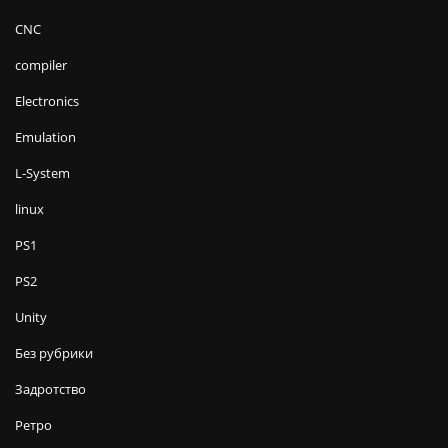
CNC
compiler
Electronics
Emulation
L-System
linux
PS1
PS2
Unity
Без рубрики
Задротство
Ретро