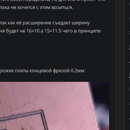
ока не хочется с этим возиться.
 так как её расширение съедает ширину
ня будет не 16×10 а 15×11.5 чего в принципе
орожек платы концевой фрезой 0.2мм: