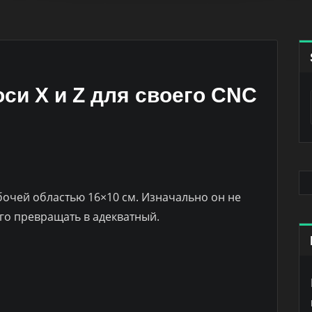
си X и Z для своего CNC
абочей областью 16×10 см. Изначально он не
его превращать в адекватный.