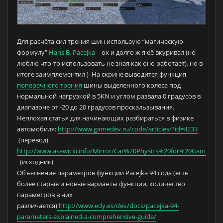
Для расчёта сил трения шин использую “магическую
формулу”
Hans B. Pacejka
– ох и долго ж я её вкуривал (не
люблю что-то использовать не зная как оно работает), но в
итоге заимплементил ) На скрине выводится функция
поперечного трения
шины выделенного колеса под
нормальной нагрузкой в 5KN и углом развала 0 градусов в
диапазоне от -20 до 20 градусов проскальзывания.
Неплохая статья для начинающих разбираться в физике
автомобиля:
http://www.gamedev.ru/code/articles/?id=4233
(перевод)
http://www.asawicki.info/Mirror/Car%20Physics%20for%20Games/
(исходник)
Объяснение параметров функции Pacejka 94 года (есть
более старые и новые варианты функции, количество
параметров в них
различается)
http://www.edy.es/dev/docs/pacejka-94-
parameters-explained-a-comprehensive-guide/