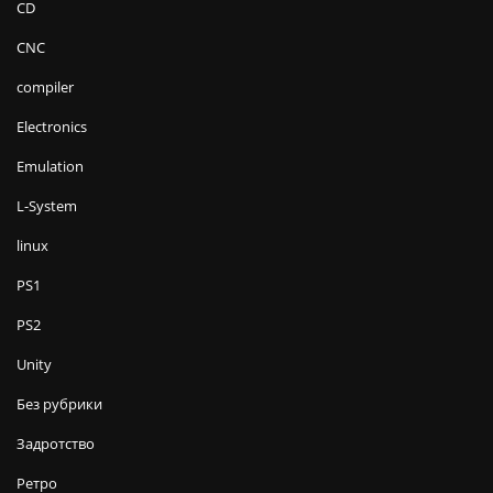
CD
CNC
compiler
Electronics
Emulation
L-System
linux
PS1
PS2
Unity
Без рубрики
Задротство
Ретро