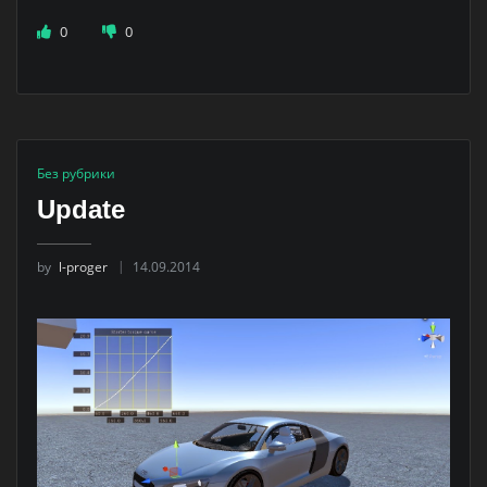
0
0
Без рубрики
Update
by
l-proger
14.09.2014