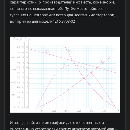
характеристик! У производителей инфа есть, конечно же,
но ни кто не выкладывает её. Путём жесточайшего
гугления нашёл графики всего для нескольких стартеров,
вот пример для модели4216.3708-02
И вот где найти такие графики для отечественных и
иностранных стартеров (и других агрегатов автомобиля) –