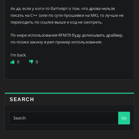
Ах да, если у кого-то баттхёрт о том, что дрова нельзя
писать на С++ (или по сути прошивки на МК), то лучше не
переходить по ссылке выше и код не смотреть.
По мере использования RFM70 буду дописывать драйвер,
по-позже закину в реп пример использования.
I’m back.
0
0
SEARCH
Go