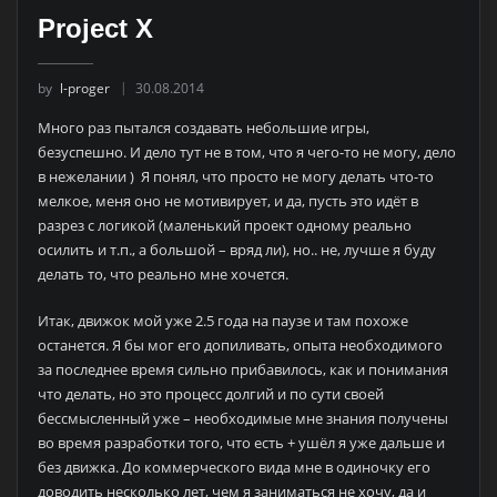
Project X
by
l-proger
30.08.2014
Много раз пытался создавать небольшие игры,
безуспешно. И дело тут не в том, что я чего-то не могу, дело
в нежелании ) Я понял, что просто не могу делать что-то
мелкое, меня оно не мотивирует, и да, пусть это идёт в
разрез с логикой (маленький проект одному реально
осилить и т.п., а большой – вряд ли), но.. не, лучше я буду
делать то, что реально мне хочется.
Итак, движок мой уже 2.5 года на паузе и там похоже
останется. Я бы мог его допиливать, опыта необходимого
за последнее время сильно прибавилось, как и понимания
что делать, но это процесс долгий и по сути своей
бессмысленный уже – необходимые мне знания получены
во время разработки того, что есть + ушёл я уже дальше и
без движка. До коммерческого вида мне в одиночку его
доводить несколько лет, чем я заниматься не хочу, да и