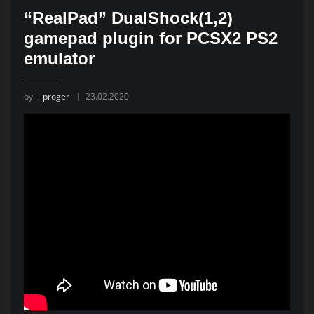
“RealPad” DualShock(1,2)
gamepad plugin for PCSX2 PS2
emulator
by
l-proger
23.02.2020