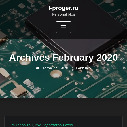
Skip
l-proger.ru
to
Personal blog
content
Archives February 2020
Home
2020
February
Emulation
,
PS1
,
PS2
,
Задротство
,
Ретро