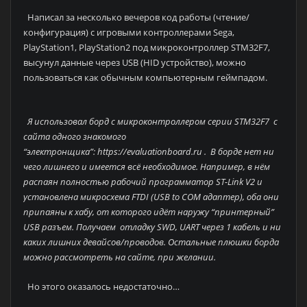
Написал за несколько вечеров код работы (чтение/
конфигурация) с игровыми контроллерами Sega,
PlayStation1, PlayStation2 под микроконтроллер STM32F7,
высунул данные через USB (HID устройство), можно
пользоваться как обычным компьютерным геймпадом.
Я использовал борд с микроконтроллером серии STM32F7 с
сайта одного знакомого
“электронщика”: https://evaluationboard.ru . В борде нет ни
чего лишнего и имеется всё необходимое. Например, в нём
распаян полностью рабочий программатор ST-Link V2 и
установлена микросхема FTDI (USB to COM адаптер), оба они
припаяны к хабу, от которого идёт наружу “принтерный”
USB разъем. Получаем отладку SWD, UART через 1 кабель и ни
каких лишних девайсов/проводов. Остальные плюшки борда
можно рассмотреть на сайте, при желании.
Но этого оказалось недостаточно…