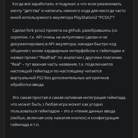
Когда всё заработало, я подумал: а что если реализовать
мечту “детства” и написать немного кода для некогда часто
мной используемого эмулятора PlayStation2 “PCSX2”?
Сделал fork pcsx2 проекта на github, разобравшись (со
скрипом, т.к. API очень не интуитивно сделан и не
документирован) в API эмулятора, накидал быстро код
общения с моим хардварным интерфейсом к геймпадам и
назвал проект “RealPad” по аналогии с другими плагинам.
“Real” – тут важная часть названия, т.к. подключается
настоящий геймпад и по-настоящему читается
виртуальной PS2 без дополнительных алгоритмов
обработки ввода.
Это самая простая и самая нативная интеграция геймпада,
что может быть ) Любая игра может как угодно
пользоваться геймпадом – это и чтение данных ввода
(любых, включая силу нажатия кнопок) и конфигурация
геймпада и т.п.