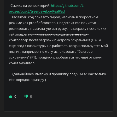
Ссылка на репозиторий:
https://github.com/L-
proger/pcsx2/tree/develop/RealPad
Disclaimer: код пока что сырой, написан в скоростном
режиме как proof of concept. Предстоит его почистить,
реализовать правильную выгрузку, поддержку нескольких
геймпадов,
починить косяк, когда игры не видят
контроллер после загрузки быстрого сохранения (F3)
. А
ещё ввод с клавиатуры не работает, когда используется мой
плагин, например, не могу использовать “быстрое
сохранение” (F1), придётся разобраться что ещё от меня
хочет эмулятор.
В дальнейшем выложу и прошивку под STM32, как только
её в порядок приведу )
0
0