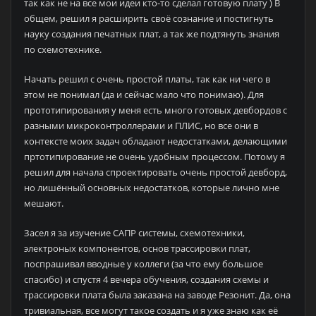
так как не на все мои идеи кто-то сделал готовую плату ) В
общем, решил я расширить своё сознание и постигнуть
науку создания печатных плат, а так же подтянуть знания
по схемотехнике.
Начать решил с очень простой платы, так как ни чего в
этом не понимал (да и сейчас мало что понимаю). Для
прототипирования у меня есть много готовых девбордов с
разными микроконтроллерами и ПЛИС, но все они в
контексте моих задач обладают недостатками, делающими
пртотипирование не очень удобным процессом. Потому я
решил для начала спроектировать очень простой девборд,
но лишённый основных недостатков, которые лично мне
мешают.
Засел я за изучение САПР системы, схемотехники,
электроных компонентов, основ трассировки плат,
поспрашивал вводные у коллеги (за что ему большое
спасибо) и спустя 4 вечера обучения, создания схемы и
трассировки плата была заказана на заводе Резонит. Да, она
тривиальная, все могут такое создать и я уже знаю как её