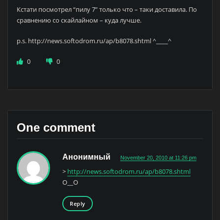
Кстати посмотрел “пилу 7” только что – таки доставила. По
сравнению со скайлайном – куда лучше.
p.s. http://news.softodrom.ru/ap/b8078.shtml ^____^
0
0
One comment
Анонимный
November 20, 2010 at 11:26 pm
>
http://news.softodrom.ru/ap/b8078.shtml
O__O
Reply