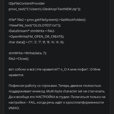
IZipFileContentProvider
prov(_text(“C:\Users\L\Desktop\TextNEW.zip”));
IFile* file2 = prov.getFileSystem()->GetRootFolder()-
>NewFile(_text(“OLOLOTEST.txt”));
IDataStream* stmWrite = file2-
>OpenWrite(FM_OPEN_OR_CREATE);
char data[] = {‘1’, ‘2’, ‘7’, ‘8’, ‘8’, ‘A’, ‘A’, 0};
stmWrite->Write(data, 7);
file2->Close();
вот собсно и всё ) Не нравится?? о_О А мне пофиг! : D Мне
нравится.
Пофиксил работу со строками. Теперь движок полностью
поддерживает юникод. Multi-byte character set не стал юзать
Да и вообще это НАСТРОЙКА в студии. Полагаться только на
настройки – FAIL, когда речь идёт о кроссплатформенности
ИМХО.