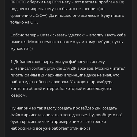
ПРОСТО обёртки над DX11 нету – вот в этом и проблема C#,
под него нихрена нету кто бы что не говорил (по
сравнению с С/С++). Да и пошло оно всё лесом! Буду писать
только на С++.
Собсно теперь C# так сказать “движок” – в топку. Пусть себе
пылится. Может немного позже отдам кому-нибудь, пусть
мучаются ))
1. Добавил свою виртуальную файловую систему
2. Написал content provider для ZIP архивов. Можно читать/
писать файлы в ZIP архивах впринципе даже не зная, что
работа идёт собсно с архивом. У каждого провайдера
контента общий интерфейс, который и используется
юзером.
Ну например так я могу создать провайдер ZIP, создать
файл в архиве и записать в него данные. Ну, вообщето всё
будет красивше чем в примере ниже – это только
наброски.Но всё уже работает отлично : )