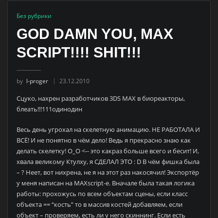
Без рубрики
GOD DAMN YOU, MAX
SCRIPT!!!! SHIT!!!
by
l-proger
23.12.2010
Сцуко, нахрен разработчиков 3DS MAX в биореакторы,
блеать!!!111одинодин
Весь день угрохал на скелетную анимацию. НЕ РАБОТАЛА И
ВСЁ! И не понятно в чём дело! Ведь я прекрасно знаю как
делать скелетку! О_О <-- это какраз больше всего и бесит! И,
хвала великому Ктулху, я СДЕЛАЛ ЭТО : D В чём фишка была
– ? Неет, вот нихрена, не я на этот раз накосячил! Экспортёр
у меня написан на MAXscript-е. Вначале была такая логика
работы: прохожусь по всем объектам сцены, если класс
объекта == “кость” то в массив костей добавляем, если
объект – проверяем, есть ли у него скиннинг. Если есть