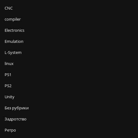
CNC
compiler
Electronics
Emulation
L-System
linux
PS1
PS2
Unity
Без рубрики
Задротство
Ретро