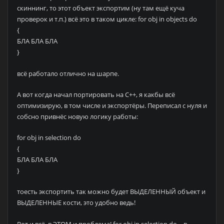
скиннинг, то этот объект экспортим (ну там ещё куча
проверок и т.п.) всё это в таком цикле: for obj in objects do
{
БЛА БЛА БЛА
}
всё работало отлично на шарпе.
А вот когда начал портировать на С++, я какбы всё
оптимизирую, в том числе и экспортёры. Переписал с нуля и
собсно привнёс новую логику работы:
for obj in selection do
{
БЛА БЛА БЛА
}
тоесть экспортить так можно будет ВЫДЕЛЕННЫЙ объект и
ВЫДЕЛЕННЫЕ кости, это удобно ведь!
Вот и всё, в ЭТОМ и проблема! for obj in selection do – в