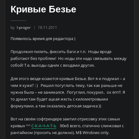
Кривые Безье
by
l-proger
18.11.2011
Появилось время для редактора )
Продолжил пилить, фиксить баги и т.п. Ноды вроде
работают без проблем! Но ноды эти надо связывать между
собой! Т.е. выходы одних с входами других.
Для этого везде юзаются кривые Безье. Вот я и подумал – а
чем я хуже? : ) Решил погуглить тему, так как раньше не
нужна была – не занимался. Погуглил, покурил.. ох ёпт!! Я
то думал там будет ацкая жесть с километровыми
формулами, а там оказалась детская задачка ))
Вот на своём софтрендере замтил отрисовку этих самых
кривых ^^
С-К-А-Ч-А-Т-Ь
90кб всего, статично слинковал с
рантаймом (просить не должно). M$ Windows only.