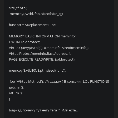
size_t* vtbl;
memcpy(&vtbl, foo, sizeof(size_t));
func ptr = &ReplacementFunc;
MEMORY_BASIC_INFORMATION meminfo;
DWORD oldprotect;
VirtualQuery(&vtbl[0], &meminfo, sizeof(meminfo));
VirtualProtect(meminfo.BaseAddress, 4,
PAGE_EXECUTE_READWRITE, &oldprotect);
memcpy(&vtbl[0], &ptr, sizeof(func));
foo->VirtualMethod(); //тадааам ) В консоли: LOL FUNCTION!!
getchar();
return 0;
}
Блджад, почему тут нету тега ? Или есть..