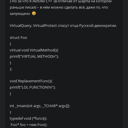
) Но за что я люблю С++ (в отличае от шарпа на котором
раньше писал) – в нём можно сделать всё, даже то, что
запрещено
VirtualQuery, VirtualProtect спасут отца Русской демократии.
struct Foo
{
virtual void VirtualMethod(){
printf(“VIRTUAL METHODn”);
}
};
void ReplacementFunc(){
printf(“LOL FUNCTION!!n”);
}
int _tmain(int argc, _TCHAR* argv[])
{
typedef void (*func)();
Foo* foo = new Foo();