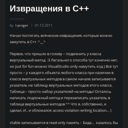
Извращения в С++
by
l-proger
01.12.2011
Начал постигать всяческие извращения, которые можно
замутить в С++ ^__^
Первое, что пришло в голову – подменить у класса
виртуальный метод :3 Легального способа тут конечно нет,
но just for fun можно VisualStudio-only намутить код ) Всё тут
просто – у каждого объекта любого класса при наличии в
классе виртуальных методов в самом начале записывается
указатель на таблицу виртуальных методов этого класса.
Таблица – просто набор указателей на методы! Осталось
написать подложный метод и перезаписать указатель в
таблице виртуальных методов ^^ Что я, собственно, и
сделал. И.. и обломался: access violation writing location… )
vtable записывается в read-only память : Бида… казалось бы