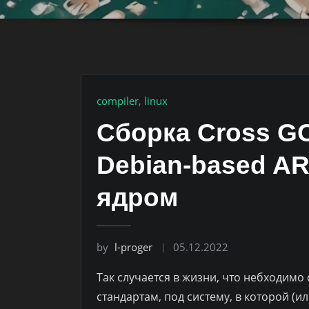
compiler
,
linux
Сборка Cross G
Debian-based AR
ядром
by
l-proger
05.12.2022
Так случается в жизни, что небходимо
стандартам, под систему, в которой (