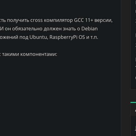
ть получить cross компилятор GCC 11+ версии,
 И он обязательно должен знать о Debian
жений под Ubuntu, RaspberryPi OS и т.п.
с такими компонентами: