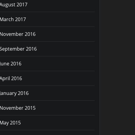
August 2017
March 2017
patches/129_multiarch_libpath.patch
 -P patche
November 2016
September 2016
June 2016
April 2016
January 2016
November 2015
May 2015