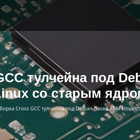
GCC тулчейна под De
Linux со старым ядро
борка Cross GCC тулчейна под Debian-based ARM Linux 