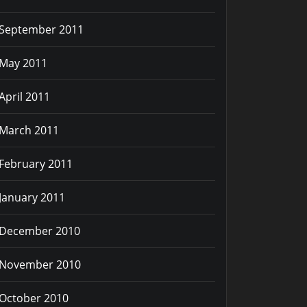
September 2011
11
.txt
May 2011
April 2011
March 2011
February 2011
ar
.gz .
/gcc11
.2.0-aarch64-linux-gnu-kernel4.9
.
tar
.gz .
/gcc11
.2.0-arm-linux-gnueabihf-kerne
January 2011
December 2010
November 2010
October 2010