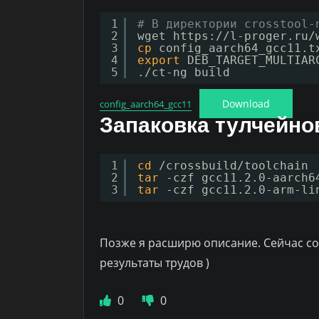
1
# В директории crosstool-
2
wget https:
//l-proger
.ru
/
3
cp
config_aarch64_gcc11.t
4
export
DEB_TARGET_MULTIAR
5
.
/ct-ng
build
Download
config_aarch64_gcc11
Запаковка тулчейно
1
cd
/crossbuild/toolchain
2
tar
-czf gcc11.2.0-aarch6
3
tar
-czf gcc11.2.0-arm-li
Позже я расширю описание. Сейчас сох
результаты трудов )
0
0