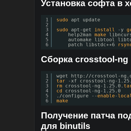
Установка софта в х
1
sudo
apt update
2
3
sudo
apt-get 
install
-y 
g
4
help2man 
make
libncur
5
automake libtool libt
6
patch libstdc++6 
rsyn
Сборка crosstool-ng
1
wget http:
//crosstool-ng
.
2
tar
-xf crosstool-ng-1.25
3
rm
crosstool-ng-1.25.0.
ta
4
cd
crosstool-ng-1.25.0
5
.
/configure
--
enable
-
loca
6
make
Получение патча под
для binutils