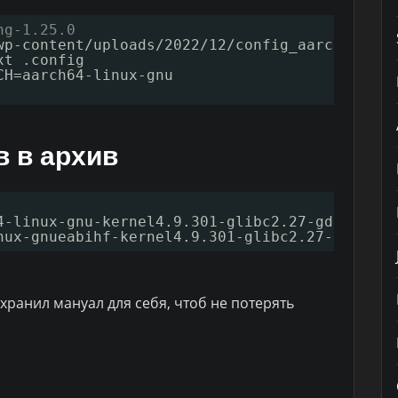
ng-1.25.0
wp-content/uploads/2022/12/config_aarch64_gcc
xt .config
CH=aarch64-linux-gnu
в в архив
4-linux-gnu-kernel4.9.301-glibc2.27-gdb11.2.
t
nux-gnueabihf-kernel4.9.301-glibc2.27-gdb11.2
ранил мануал для себя, чтоб не потерять