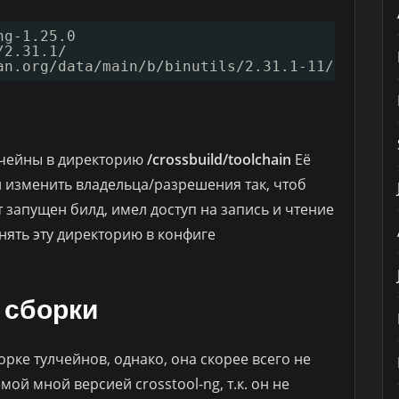
ng-1.25.0
/2.31.1/
an.org/data/main/b/binutils/2.31.1-11/debian/
я
лчейны в директорию
/crossbuild/toolchain
Её
 изменить владельца/разрешения так, чтоб
т запущен билд, имел доступ на запись и чтение
нять эту директорию в конфиге
 сборки
рке тулчейнов, однако, она скорее всего не
ой мной версией crosstool-ng, т.к. он не