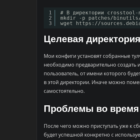
1
# В директории crosstool-
2
mkdir -p patches/binutils
3
wget 
https://sources.debi
Целевая директори
Мои конфиги установят собранные ту
необходимо предварительно создать и
пользователь, от имени которого буде
в этой директории. Иначе можно поме
самостоятельно.
Проблемы во время
После чего можно приступать уже к сбо
будет успешной конкретно с используем