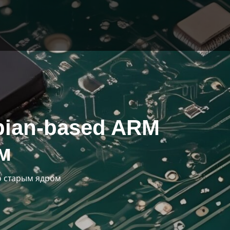
bian-based ARM
м
со старым ядром