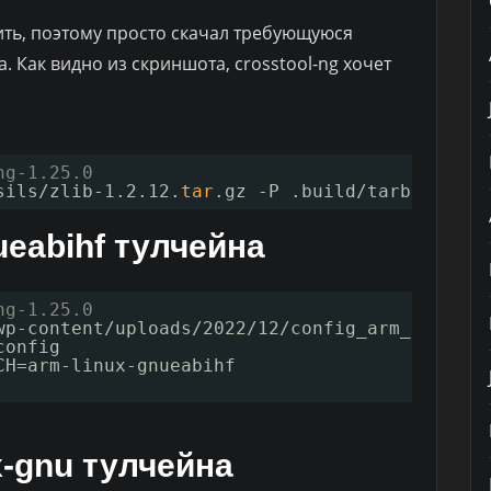
вить, поэтому просто скачал требующуюся
а. Как видно из скриншота, crosstool-ng хочет
ng-1.25.0
sils/zlib-1
.2.12.
tar
.gz -P .build
/tarballs
ueabihf тулчейна
ng-1.25.0
wp-content/uploads/2022/12/config_arm_gcc11
.t
config
CH=arm-linux-gnueabihf
x-gnu тулчейна