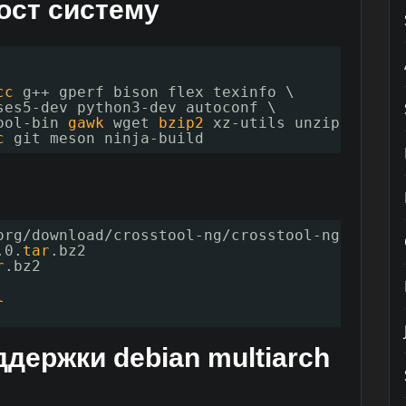
ост систему
cc
g++ gperf bison flex texinfo \
ses5-dev python3-dev autoconf \
ool-bin 
gawk
wget 
bzip2
xz-utils unzip \
c
git meson ninja-build
org
/download/crosstool-ng/crosstool-ng-1
.25.0
.0.
tar
.bz2
r
.bz2
l
держки debian multiarch