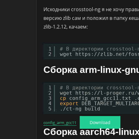
Исходники crosstool-ng я не хочу пра
версию zlib сам и положил в папку кеш
zlib-1.2.12, качаем:
1
# В директории crosstool-
2
wget https:
//zlib
.net
/fos
Сборка arm-linux-gn
1
# В директории crosstool-
2
wget https:
//l-proger
.ru
/
3
cp
config_arm_gcc11.txt .
4
export
DEB_TARGET_MULTIAR
5
.
/ct-ng
build
Download
config_arm_gcc11
Сборка aarch64-linu