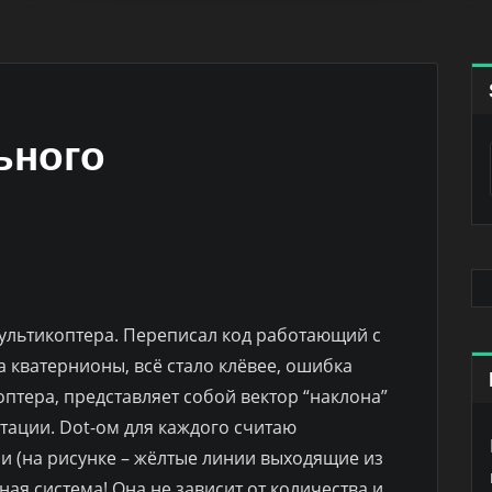
ьного
ультикоптера. Переписал код работающий с
а кватернионы, всё стало клёвее, ошибка
оптера, представляет собой вектор “наклона”
тации. Dot-ом для каждого считаю
 (на рисунке – жёлтые линии выходящие из
ая система! Она не зависит от количества и