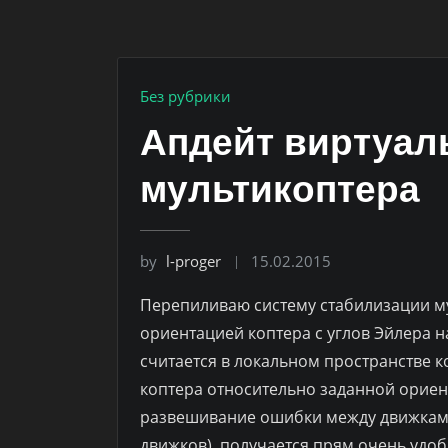
Без рубрики
Апдейт виртуал
мультикоптера
by
l-proger
15.02.2015
Перепиливаю систему стабилизации м
ориентацией коптера с углов Эйлера н
считается в локальном пространстве к
коптера относительно заданной ориен
развешивание ошибки между движками
движков), получается прям очень удобн