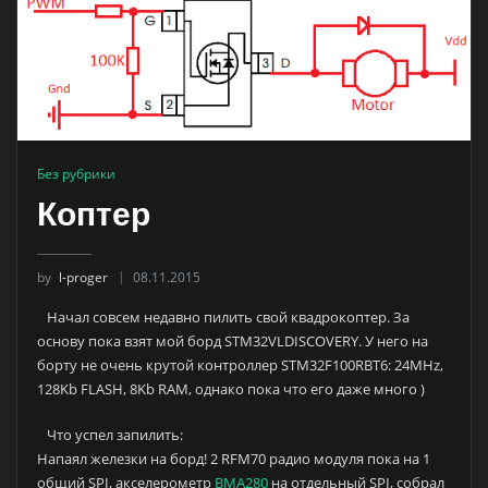
Без рубрики
Коптер
by
l-proger
08.11.2015
Начал совсем недавно пилить свой квадрокоптер. За
основу пока взят мой борд STM32VLDISCOVERY. У него на
борту не очень крутой контроллер STM32F100RBT6: 24MHz,
128Kb FLASH, 8Kb RAM, однако пока что его даже много )
Что успел запилить:
Напаял железки на борд! 2 RFM70 радио модуля пока на 1
общий SPI, акселерометр
BMA280
на отдельный SPI, собрал