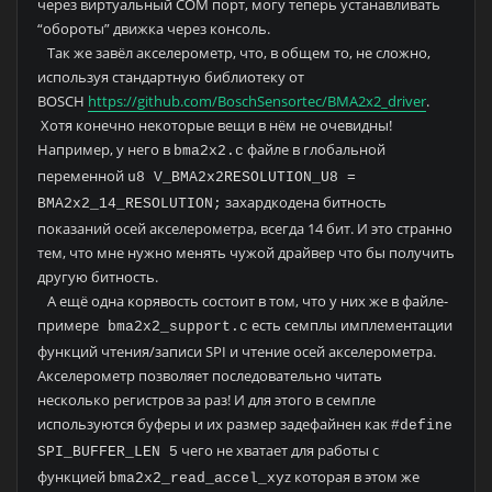
через виртуальный COM порт, могу теперь устанавливать
“обороты” движка через консоль.
Так же завёл акселерометр, что, в общем то, не сложно,
используя стандартную библиотеку от
BOSCH
https://github.com/BoschSensortec/BMA2x2_driver
.
Хотя конечно некоторые вещи в нём не очевидны!
Например, у него в
файле в глобальной
bma2x2.c
переменной
u8 V_BMA2x2RESOLUTION_U8 =
захардкодена битность
BMA2x2_14_RESOLUTION;
показаний осей акселерометра, всегда 14 бит. И это странно
тем, что мне нужно менять чужой драйвер что бы получить
другую битность.
А ещё одна корявость состоит в том, что у них же в файле-
примере
есть семплы имплементации
bma2x2_support.c
функций чтения/записи SPI и чтение осей акселерометра.
Акселерометр позволяет последовательно читать
несколько регистров за раз! И для этого в семпле
используются буферы и их размер задефайнен как
#define
чего не хватает для работы с
SPI_BUFFER_LEN 5
функцией
z которая в этом же
bma2x2_read_accel_xy