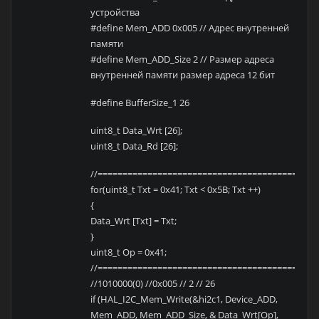
устройства
#define Mem_ADD 0x005 // Адрес внутренней
памяти
#define Mem_ADD_Size 2 // Размер адреса
внутренней памяти размер адреса 12 бит
#define BufferSize_1 26
uint8_t Data_Wrt [26];
uint8_t Data_Rd [26];
//============================================
for(uint8_t Txt = 0x41; Txt < 0x5B; Txt ++)
{
Data_Wrt [Txt] = Txt;
}
uint8_t Op = 0x41;
//============================================
//1010000(0) //0x005 // 2 // 26
if (HAL_I2C_Mem_Write(&hi2c1, Device_ADD,
Mem_ADD, Mem_ADD_Size, & Data_Wrt[Op],