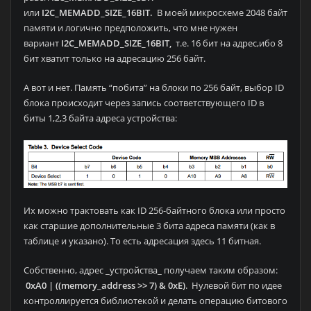
или
I2C_MEMADD_SIZE_16BIT.
В моей микросхеме 2048 байт
памяти и логично предположить, что мне нужен
вариант
I2C_MEMADD_SIZE_16BIT,
т.е. 16 бит на адрес,ибо 8
бит хватит только на адресацию 256 байт.
А вот и нет. Память “побита” на блоки по 256 байт, выбор ID
блока происходит через запись соответствующего ID в
биты 1,2,3 байта адреса устройства:
Их можно трактовать как ID 256-байтного блока или просто
как старшие дополнительные 3 бита адреса памяти (как в
таблице и указано). То есть адресация здесь 11 битная.
Собственно, адрес _устройства_ получаем таким образом:
0xA0 | ((memory_address >> 7) & 0xE)
. Нулевой бит по идее
контроллируется библиотекой и делать операцию битового