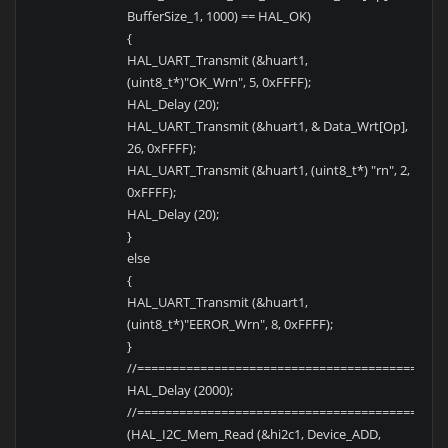
BufferSize_1, 1000) == HAL_OK)
{
HAL_UART_Transmit (&huart1,
(uint8_t*)"OK_Wrn", 5, 0xFFFF);
HAL_Delay (20);
HAL_UART_Transmit (&huart1, & Data_Wrt[Op],
26, 0xFFFF);
HAL_UART_Transmit (&huart1, (uint8_t*) "rn", 2,
0xFFFF);
HAL_Delay (20);
}
else
{
HAL_UART_Transmit (&huart1,
(uint8_t*)"EEROR_Wrn", 8, 0xFFFF);
}
//============================================
HAL_Delay (2000);
//============================================
(HAL_I2C_Mem_Read (&hi2c1, Device_ADD,