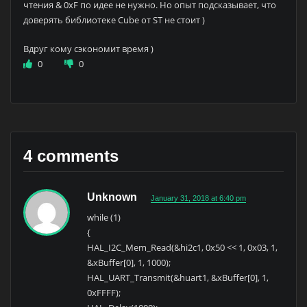
чтения & 0xF по идее не нужно. Но опыт подсказывает, что
доверять библиотеке Cube от ST не стоит )
Вдруг кому сэкономит время )
0
0
4 comments
Unknown
January 31, 2018 at 6:40 pm
while (1)
{
HAL_I2C_Mem_Read(&hi2c1, 0x50 << 1, 0x03, 1,
&xBuffer[0], 1, 1000);
HAL_UART_Transmit(&huart1, &xBuffer[0], 1,
0xFFFF);