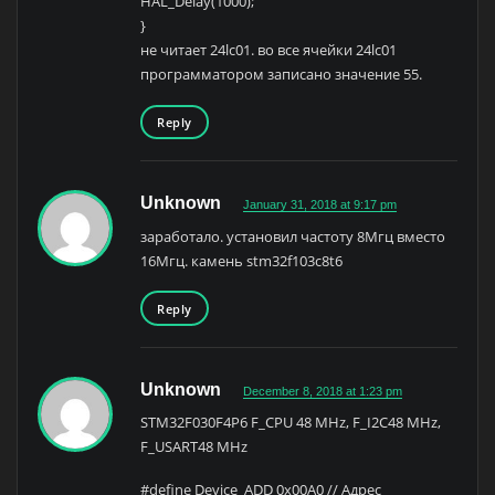
HAL_Delay(1000);
}
не читает 24lc01. во все ячейки 24lc01
программатором записано значение 55.
Reply
Unknown
January 31, 2018 at 9:17 pm
заработало. установил частоту 8Мгц вместо
16Мгц. камень stm32f103c8t6
Reply
Unknown
December 8, 2018 at 1:23 pm
STM32F030F4P6 F_CPU 48 MHz, F_I2C48 MHz,
F_USART48 MHz
#define Device_ADD 0x00A0 // Адрес