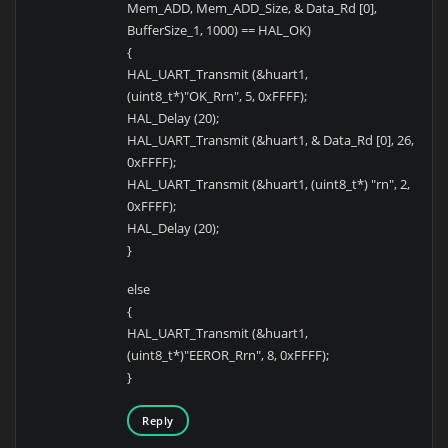
Mem_ADD, Mem_ADD_Size, & Data_Rd [0],
BufferSize_1, 1000) == HAL_OK)
{
HAL_UART_Transmit (&huart1,
(uint8_t*)"OK_Rrn", 5, 0xFFFF);
HAL_Delay (20);
HAL_UART_Transmit (&huart1, & Data_Rd [0], 26,
0xFFFF);
HAL_UART_Transmit (&huart1, (uint8_t*) "rn", 2,
0xFFFF);
HAL_Delay (20);
}
else
{
HAL_UART_Transmit (&huart1,
(uint8_t*)"EEROR_Rrn", 8, 0xFFFF);
}
Reply