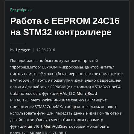
Без рубрики
Работа с EEPROM 24C16
на STM32 контроллере
by
l-proger
12.06.2016
Понадобилось по-быстрому запилить простой
“программатор” EEPROM микросхемы, да чтоб читать/
писать память её можно было через юзерское приложение
в Windows. И что-то я подзатупил изначально с адресацией
памяти.Для работы с EEPROM (и не только) в STM32CubeF4
библиотеке есть функции
HAL_I2C_Mem_Read
и
HAL_I2C_Mem_Write
, инициализацию I2C генерит
приложение STM32CubeMX, в общем-то халява, осталось
использовать функции, передать данные из/в компьютер и
девайс готов. Однако меня сбил с толка параметр
функций
uint16_t MemAddSize,
который может быть
равен
I2C_MEMADD_SIZE_8BIT