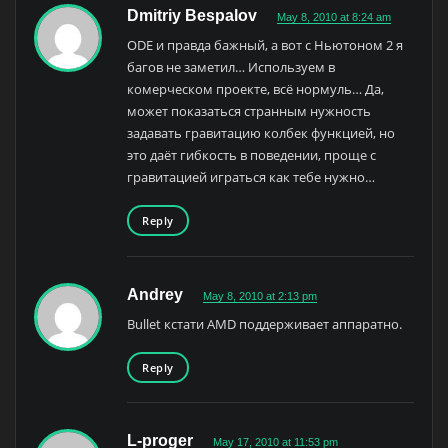
Dmitriy Bespalov
May 8, 2010 at 8:24 am
ODE и правда бажный, а вот с Ньютоном 2 я
багов не заметил… Используем в
комерческом проекте, всё нормуль… Да,
может показаться странным нужность
задавать гравитацию колбек функцией, но
это даёт гибкость в поведении, проще с
гравитацией играться как тебе нужно…
Reply
Andrey
May 8, 2010 at 2:13 pm
Bullet кстати AMD поддерживает аппаратно.
Reply
L-proger
May 17, 2010 at 11:53 pm