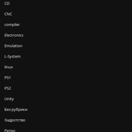
CD
CNC
compiler
Electronics
Emulation
L-System
linux
PS1
PS2
Unity
Без рубрики
Задротство
Ретро