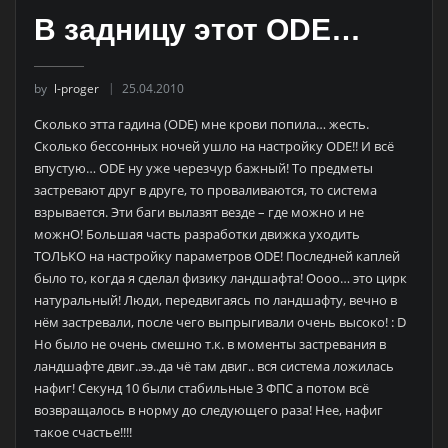
В задницу этот ODE…
by
l-proger
25.04.2010
Сколько этта гадина (ODE) мне крови попила… жесть.
Сколько бессонных ночей ушло на настройку ODE!! И всё
впустую… ODE ну уже черезчур бажный! То предметы
застревают друг в друге, то проваливаются, то система
взрывается. Эти баги вылазят везде – где можно и не
можнО! Большая часть разработки движка уходить
ТОЛЬКО на настройку параметров ODE! Последней каплей
было то, когда я сделал физику ландшафта! Оооо… это цирк
натуральный! Люди, передвигаясь по ландшафту, вечно в
нём застревали, после чего выпрыгивали очень высоко! : D
Но было не очень смешно т.к. в моменты застревания в
ландшафте двиг..ээ..да чё там двиг.. вся система ложилась
нафиг! Секунд 10 были стабильные 3 ФПС а потом всё
возвращалось в норму до следующего раза! Нее, нафиг
такое счастье!!!!