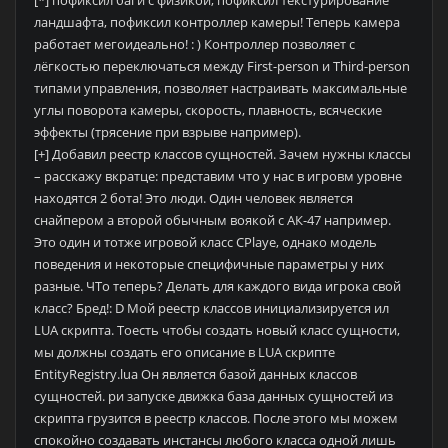
[*] пофиксил баги с физикой, пофиксил текстурирование
ландшафта, пофиксил контроллер камеры! Теперь камера
работает мегоидеально! : ) Контроллер позволяет с
лёгкостью переключаться между First-person и Third-person
типами управления, позволяет настраивать максимальные
углы поворота камеры, скорость, плавность, всяческие
эффекты (трясение при взрыве например).
[+] Добавил реестр классов сущностей. Зачем нужны классы
– расскажу вкратце: представим что у нас в игровм уровне
находятся 2 бота! Это люди. Один человек является
снайпером а второй обычным воякой с АК-47 например.
Это один и тотже игровой класс CPlaye, однако модель
поведения и некоторые специфичные параметры у них
разные. ЧТо теперь? Делать для каждого вида игрока свой
класс? Бред!: D Мой реестр классов инициализируется ил
LUA скрипта. Тоесть чтобы создать новый класс сущности,
мы должны создать его описание в LUA скрипте
EntityRegistry.lua Он является базой данных классов
сущностей. ри запуске движка база данных сущностей из
скрипта грузится в реестр классов. После этого мы можем
спокойно создавать инстансы любого класса одной лишь