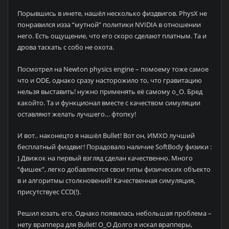
Порывшись в инете, нашёл несколько физдвигов. PhysX не
понравился изза “мутной” политики NVIDIA в отношении
него. Есть ощущение, что его скоро сделают платным. Та и
дрова таскать с собо не охота.
Посмотрел на Newton physics engine – помоему тоже самое
что и ODE, однако сразу насторожило то, что гравитацию
нельзя выставить! нужно применять её самому о_О. Бред
какойто. Та и функционал вместе с качеством симуляции
оставляют желать лучшего… фтопку!
И вот.. наконецто я нашёл Bullet! Вот он, ИМХО лучший
бесплатный физдвиг! Порадовало наличие SoftBody физики :
) Движок на первый взгляд сделан качественно. Много
“фишек”, легко добавляются свои типы физических объекто
в и алгоритмы столкновений! Качественная симуляция,
присутствуес CCD(!).
Решил юзать его. Однако появилась небольшая проблема –
нету враппера для Bullet! O_O Долго я искал врапперы,