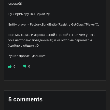
строкой!
ну к примеру ПСЕВДОКОД:
Entity player = Factory.BuildEntity(Registry.GetClass(“Player”));
Всё! Мы создали игрока одной строкой : ) При чём у него
уже настроено поведение(AI) и некоторые параметры.
Удобно в общем : D
*ушёл прогать дальше*
0
0
5 comments