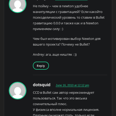
Не пойму – чем в newton удобнее
манипуляции с гравитацией? Если какойто
психоделический уровень то ставим в Bullet
гравитацию 0.0.0 и также как и в Newton
применяем силу : )
Чем был мотивирован выбор Newton для
вашего проекта? Почему не Bullet?
Andrey: ага, аще ништяк : ))
Reply
dotsquid
June 16, 2010 at 12:12 pm
CCD в Bullet сам автор нерекомендует
пользоваться. Так что это весьма
сомнительный плюс.
У физикса вполне нормальная лицензия.
Платным он может стать, только если