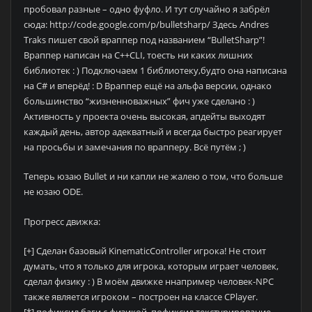
пробовал разные – одно фуфло. И тут случайно я забрёл
сюда: http://code.google.com/p/bulletsharp/ Здесь Andres
Traks пишет свой враппер под названием “BulletSharp”!
Враппер написан на C++CLI, тоесть ни каких лишних
библиотек : ) Подключаем 1 библиотеку,будто она написана
на C# и вперёд! : D Враппер ещё на альфа версии, однако
большинство “жизненноважных” фич уже сделано : )
Активность у проекта очень высокая, апдейты выходят
каждый день, автор адекватный и всегда быстро реагирует
на просьбы и замечания по врапперу. Всё путём ; )
Теперь юзаю Bullet и ни капли не жалею о том, что больше
не юзаю ODE.
Прогресс движка:
[+] Сделан базовый KinematicController игрока! Не стоит
думать, что я только для игрока, которым играет человек,
сделал физику : ) В моём движке ннапример человек-NPC
также является игроком – построен на классе CPlayer.