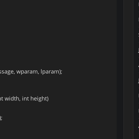
sage, wparam, lparam);
width, int height)
;