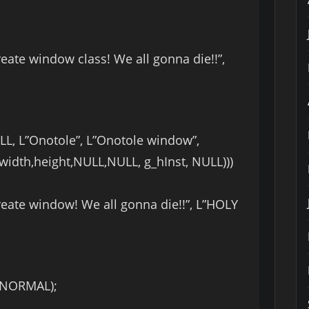
ate window class! We all gonna die!!”,
L, L”Onotole”, L”Onotole window”,
th,height,NULL,NULL, g_hInst, NULL)))
ate window! We all gonna die!!”, L”HOLY
NORMAL);