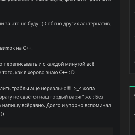
 за что не буду : ) Собсно других альтернатив,
движок на С++.
го переписывать и с каждой минутой всё
того, как я херово знаю C++ : D
лить траблы аще нереально!!!!! >_< жопа
“врагу не сдаётся наш гордый варяг” же : Без
 напишу всёравно. Долго и упорно вспоминал
))