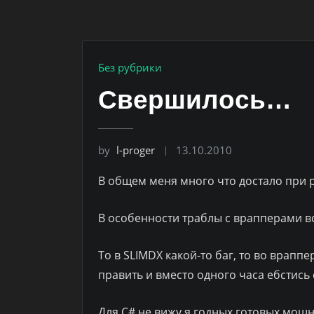
Без рубрики
Свершилось…
by
l-proger
13.10.2010
В общем меня много что достало при р
В особенности траблы с врапперами в
То в SLIMDX какой-то баг, то во врап
править и вместо одного часа ебстись с
Для C# не вижу я годных готовых мощн