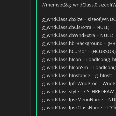
//memset(&g_wndClass,0,sizeof(
g_wndClass.cbSize = sizeof(WNDC
g_wndClass.cbClsExtra = NULL;
g_wndClass.cbWndExtra = NULL;
g_wndClass.hbrBackground = (HB
g_wndClass.hCursor = (HCURSOR)L
g_wndClass.hIcon = LoadIcon(g_hI
g_wndClass.hIconSm = LoadIcon(g
g_wndClass.hInstance = g_hInst;
g_wndClass.lpfnWndProc = WndP
g_wndClass.style = CS_HREDRA
g_wndClass.lpszMenuName = NU
g_wndClass.lpszClassName = L”On