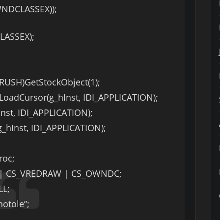
WNDCLASSEX));
LASSEX);
RUSH)GetStockObject(1);
oadCursor(g_hInst, IDI_APPLICATION);
nst, IDI_APPLICATION);
_hInst, IDI_APPLICATION);
roc;
W | CS_VREDRAW | CS_OWNDC;
LL;
otole”;