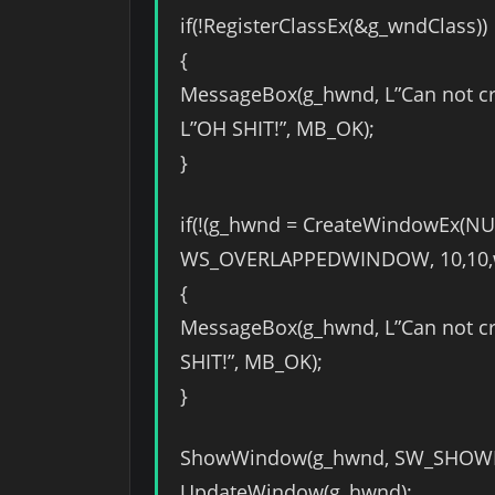
if(!RegisterClassEx(&g_wndClass))
{
MessageBox(g_hwnd, L”Can not cre
L”OH SHIT!”, MB_OK);
}
if(!(g_hwnd = CreateWindowEx(NUL
WS_OVERLAPPEDWINDOW, 10,10,wid
{
MessageBox(g_hwnd, L”Can not cre
SHIT!”, MB_OK);
}
ShowWindow(g_hwnd, SW_SHOW
UpdateWindow(g_hwnd);