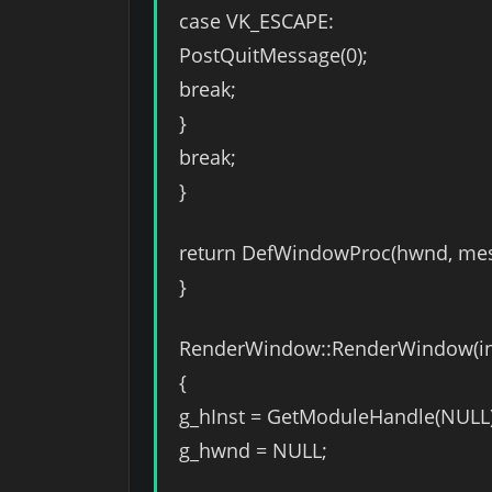
case VK_ESCAPE:
PostQuitMessage(0);
break;
}
break;
}
return DefWindowProc(hwnd, mes
}
RenderWindow::RenderWindow(int 
{
g_hInst = GetModuleHandle(NULL)
g_hwnd = NULL;