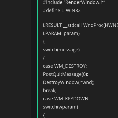
#include “RenderWindow.h”
#define L_WIN32
LRESULT __stdcall WndProc(HW
LPARAM lparam)
{
switch(message)
{
case WM_DESTROY:
PostQuitMessage(0);
DestroyWindow(hwnd);
break;
case WM_KEYDOWN:
switch(wparam)
{