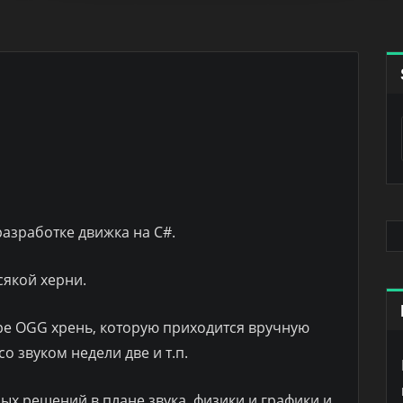
азработке движка на C#.
сякой херни.
пере OGG хрень, которую приходится вручную
о звуком недели две и т.п.
ых решений в плане звука, физики и графики и