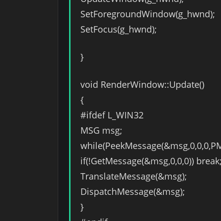
SetForegroundWindow(g_hwnd);
SetFocus(g_hwnd);
}
void RenderWindow::Update()
{
#ifdef L_WIN32
MSG msg;
while(PeekMessage(&msg,0,0,0,
if(!GetMessage(&msg,0,0,0)) break
TranslateMessage(&msg);
DispatchMessage(&msg);
}