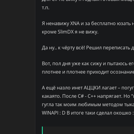
т.п.
Я ненавижу XNA и за бесплатно юзать ни
кроме SlimDX я не вижу.
Да ну.. к чёрту всё! Решил переписать 
Вот, пол дня уже как сижу и пытаюсь е
плотнее и плотнее приходит осознание 
А ещё назло инет АЦЦКИ лагает – погуг
какаято. После C# - С++ напрягает. Но 
гугла так моим любимым методом тыка
WINAPI : D В итоге таки сделал окошко : 